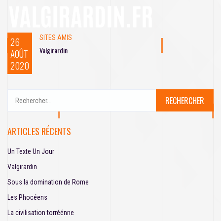
SITES AMIS
26
Valgirardin
AOÛT
2020
R
e
c
h
ARTICLES RÉCENTS
e
r
Un Texte Un Jour
c
h
Valgirardin
e
Sous la domination de Rome
r
Les Phocéens
:
La civilisation torréénne