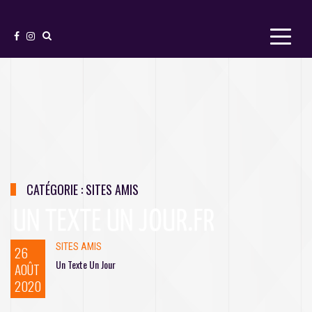
S
k
i
p
t
o
c
o
n
t
e
n
t
CATÉGORIE :
SITES AMIS
SITES AMIS
26
Un Texte Un Jour
AOÛT
2020