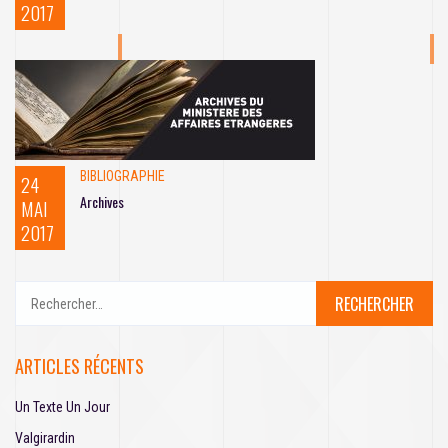
2017
BIBLIOGRAPHIE
24
Archives
MAI
2017
R
e
c
h
ARTICLES RÉCENTS
e
r
Un Texte Un Jour
c
h
Valgirardin