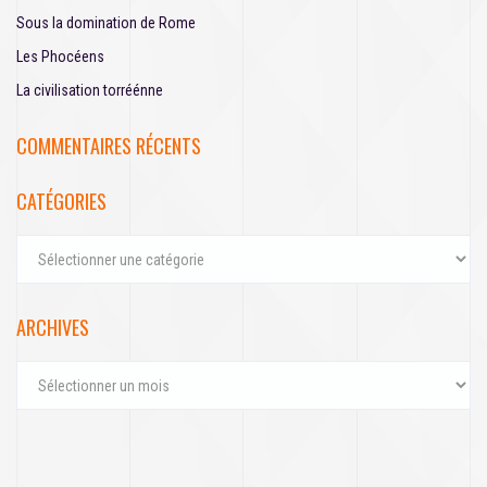
e
Sous la domination de Rome
r
Les Phocéens
:
La civilisation torréénne
COMMENTAIRES RÉCENTS
CATÉGORIES
C
a
t
é
ARCHIVES
g
o
A
r
r
i
c
e
h
s
i
v