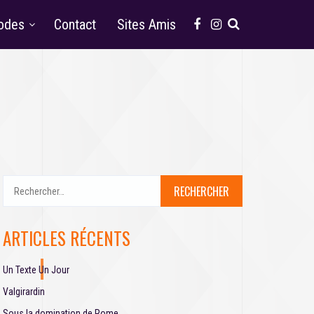
odes
Contact
Sites Amis
R
e
c
h
ARTICLES RÉCENTS
e
r
c
Un Texte Un Jour
h
Valgirardin
e
Sous la domination de Rome