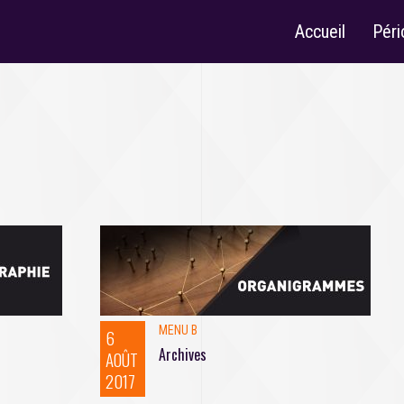
Accueil
Péri
MENU B
6
Archives
AOÛT
2017