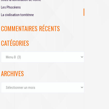
r
Les Phocéens
:
La civilisation torréénne
COMMENTAIRES RÉCENTS
CATÉGORIES
C
a
t
é
ARCHIVES
g
o
A
r
r
i
c
e
h
s
i