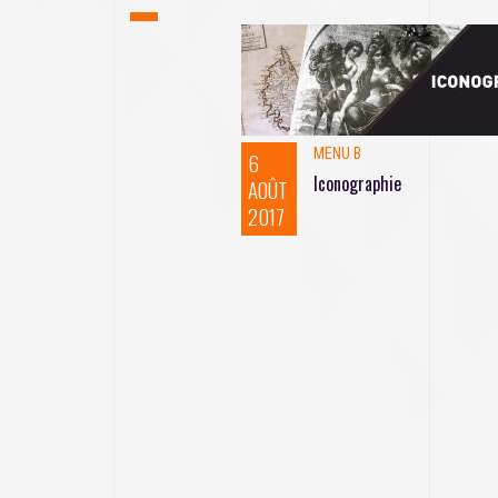
MENU B
6
Iconographie
AOÛT
2017