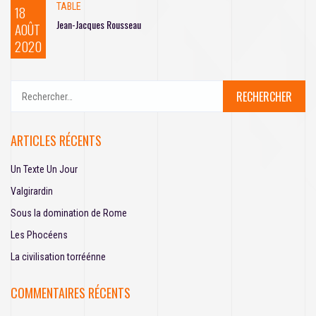
TABLE
18
Jean-Jacques Rousseau
AOÛT
2020
R
e
c
h
ARTICLES RÉCENTS
e
r
Un Texte Un Jour
c
h
Valgirardin
e
Sous la domination de Rome
r
Les Phocéens
:
La civilisation torréénne
COMMENTAIRES RÉCENTS