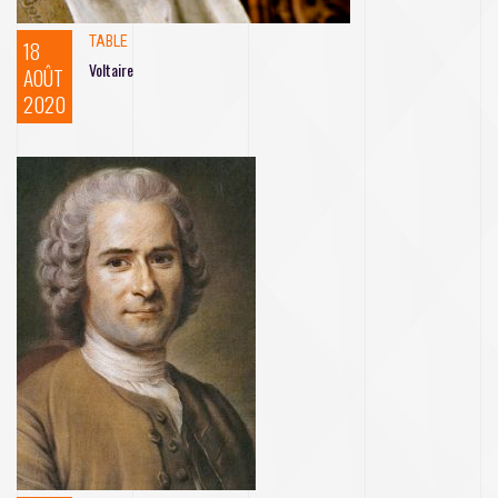
TABLE
18
Voltaire
AOÛT
2020