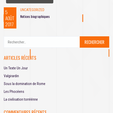
UNCATEGORIZED
5
Notices biographiques
AOÛT
2017
R
e
c
h
ARTICLES RÉCENTS
e
r
Un Texte Un Jour
c
h
Valgirardin
e
Sous la domination de Rome
r
Les Phocéens
:
La civilisation torréénne
COMMENTAIRES RÉCENTS