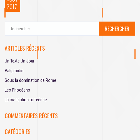
2017
R
e
c
h
ARTICLES RÉCENTS
e
r
Un Texte Un Jour
c
h
Valgirardin
e
Sous la domination de Rome
r
Les Phocéens
:
La civilisation torréénne
COMMENTAIRES RÉCENTS
CATÉGORIES