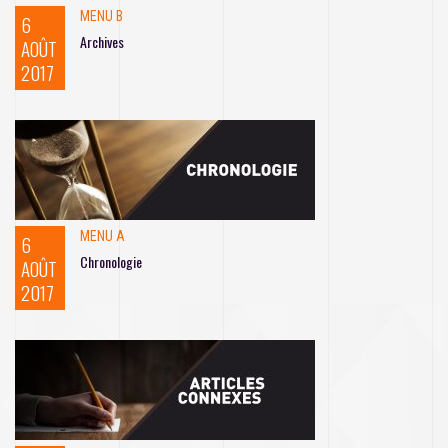
MENU B
6
Archives
AOÛT
2017
MENU A
6
Chronologie
AOÛT
2017