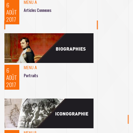
MENU A
6
Articles Connexes
AOÛT
2017
MENU A
6
Portraits
AOÛT
2017