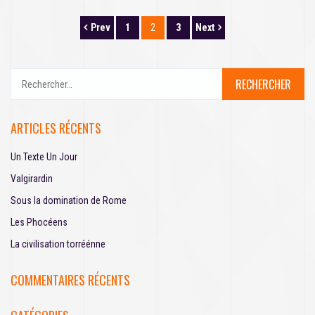
N
Prev
1
2
3
Next
a
R
v
e
i
c
h
ARTICLES RÉCENTS
g
e
r
a
Un Texte Un Jour
c
h
Valgirardin
t
e
Sous la domination de Rome
i
r
Les Phocéens
o
:
La civilisation torréénne
n
COMMENTAIRES RÉCENTS
d
e