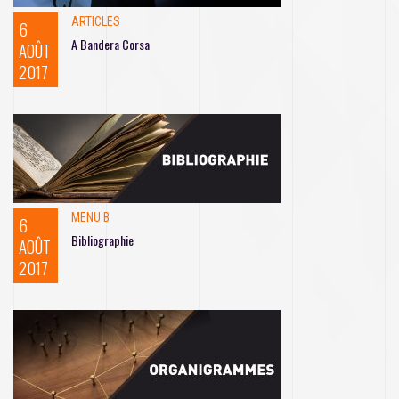
ARTICLES
6
A Bandera Corsa
AOÛT
2017
MENU B
6
Bibliographie
AOÛT
2017